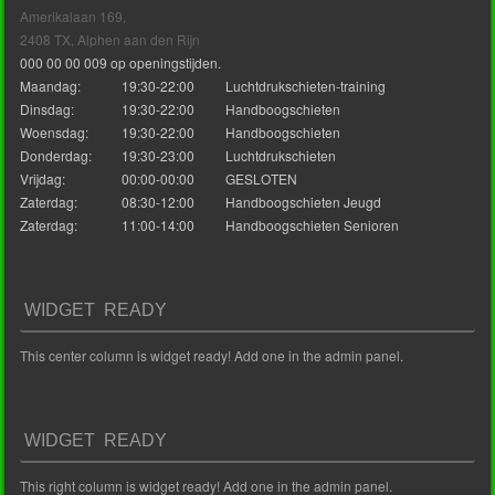
Amerikalaan 169,
2408 TX, Alphen aan den Rijn
000 00 00 009 op openingstijden.
Maandag:
19:30-22:00
Luchtdrukschieten-training
Dinsdag:
19:30-22:00
Handboogschieten
Woensdag:
19:30-22:00
Handboogschieten
Donderdag:
19:30-23:00
Luchtdrukschieten
Vrijdag:
00:00-00:00
GESLOTEN
Zaterdag:
08:30-12:00
Handboogschieten Jeugd
Zaterdag:
11:00-14:00
Handboogschieten Senioren
WIDGET READY
This center column is widget ready! Add one in the admin panel.
WIDGET READY
This right column is widget ready! Add one in the admin panel.