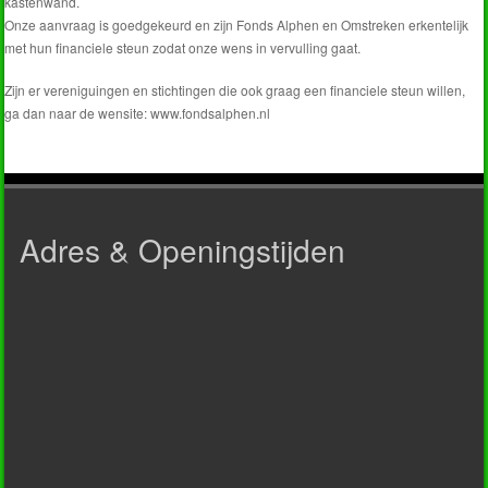
kastenwand.
Onze aanvraag is goedgekeurd en zijn Fonds Alphen en Omstreken erkentelijk
met hun financiele steun zodat onze wens in vervulling gaat.
Zijn er vereniguingen en stichtingen die ook graag een financiele steun willen,
ga dan naar de wensite: www.fondsalphen.nl
Adres & Openingstijden